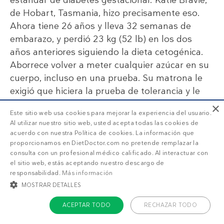
de Hobart, Tasmania, hizo precisamente eso.
Ahora tiene 26 años y lleva 32 semanas de
embarazo, y perdió 23 kg (52 lb) en los dos
años anteriores siguiendo la dieta cetogénica.
Aborrece volver a meter cualquier azúcar en su
cuerpo, incluso en una prueba. Su matrona le
exigió que hiciera la prueba de tolerancia y le
dijo que no había otras opciones.
×
Este sitio web usa cookies para mejorar la experiencia del usuario.
Al utilizar nuestro sitio web, usted acepta todas las cookies de
“Acudí a mi médico de cabecera para recibir
acuerdo con nuestra Política de cookies. La información que
apoyo, el cual conocía mi recorrido con la
proporcionamos en DietDoctor.com no pretende remplazar la
consulta con un profesional médico calificado. Al interactuar con
pérdida de peso y keto. Ella me dijo que beber
el sitio web, estás aceptando nuestro descargo de
esa cantidad de azúcar me enfermaría tras dos
responsabilidad.
Más información
años sin comer azúcar y provocaría un falso
MOSTRAR DETALLES
positivo”.
ACEPTAR TODO
RECHAZAR TODO