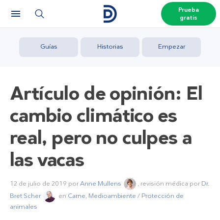
Prueba
gratis
Guías
Historias
Empezar
Artículo de opinión: El
cambio climático es
real, pero no culpes a
las vacas
12 de julio de 2019
por
Anne Mullens
, revisión médica por
Dr.
Bret Scher
en
Carne
,
Medioambiente / Protección de
animales