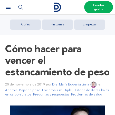
Prueba
gratis
Guías
Historias
Empezar
Cómo hacer para
vencer el
estancamiento de peso
20 de noviembre de 2019
por
Dra. María Eugenia Lima
en
Anemia
,
Bajar de peso
,
Esclerosis múltiple
,
Historia de dietas bajas
en carbohidratos
,
Preguntas y respuestas
,
Problemas de salud