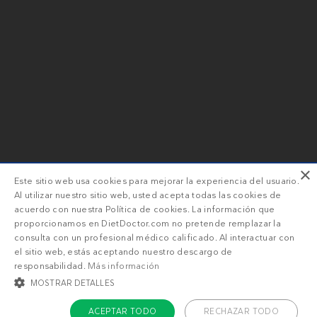
×
Este sitio web usa cookies para mejorar la experiencia del usuario.
Al utilizar nuestro sitio web, usted acepta todas las cookies de
acuerdo con nuestra Política de cookies. La información que
proporcionamos en DietDoctor.com no pretende remplazar la
consulta con un profesional médico calificado. Al interactuar con
el sitio web, estás aceptando nuestro descargo de
responsabilidad.
Más información
MOSTRAR DETALLES
ACEPTAR TODO
RECHAZAR TODO