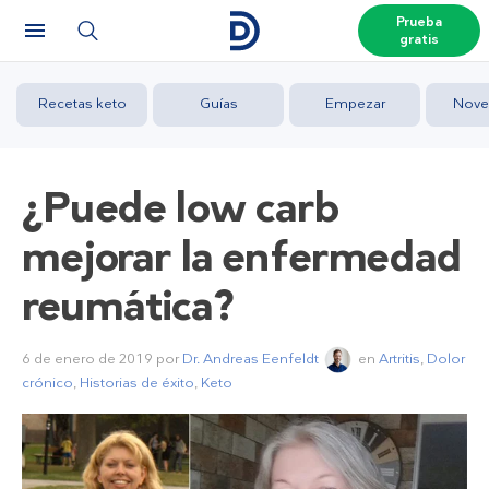
Prueba
gratis
Recetas keto
Guías
Empezar
Nove
¿Puede low carb
mejorar la enfermedad
reumática?
6 de enero de 2019
por
Dr. Andreas Eenfeldt
en
Artritis
,
Dolor
crónico
,
Historias de éxito
,
Keto