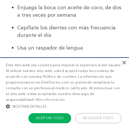
Enjuaga la boca con aceite de coco, de dos
a tres veces por semana
Cepíllate los dientes con más frecuencia
durante el día
Usa un raspador de lengua
Bebe más agua
×
Este sitio web usa cookies para mejorar la experiencia del usuario.
Al utilizar nuestro sitio web, usted acepta todas las cookies de
acuerdo con nuestra Política de cookies. La información que
proporcionamos en DietDoctor.com no pretende remplazar la
consulta con un profesional médico calificado. Al interactuar con
el sitio web, estás aceptando nuestro descargo de
SUSCRIPCIÓN DD+
responsabilidad.
Más información
MOSTRAR DETALLES
¡Haz una prueba GRATIS de 7
ACEPTAR TODO
RECHAZAR TODO
días!