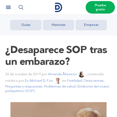
Prueba
gratis
Guías
Historias
Empezar
¿Desaparece SOP tras
un embarazo?
30 de octubre de 2019
por
Amanda Åkesson
, contenido
médico por
Dr. Michael D. Fox
en
Fertilidad
,
Otros temas
,
Preguntas y respuestas
,
Problemas de salud
,
Síndrome del ovario
poliquístico (SOP)