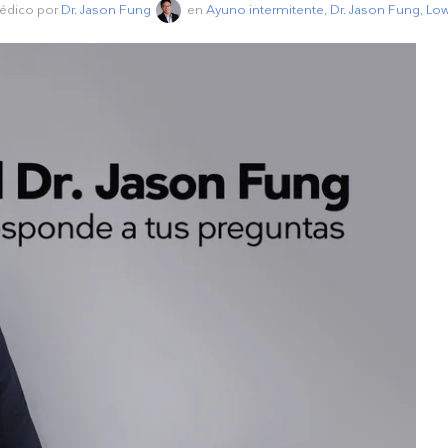
médico por
Dr. Jason Fung
en
Ayuno intermitente
,
Dr. Jason Fung
,
Low