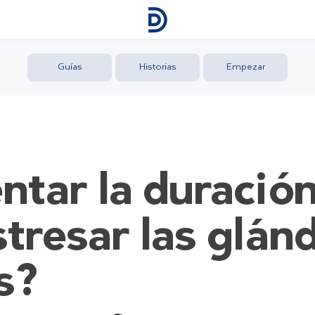
Guías
Historias
Empezar
ar la duración
tresar las glán
s?