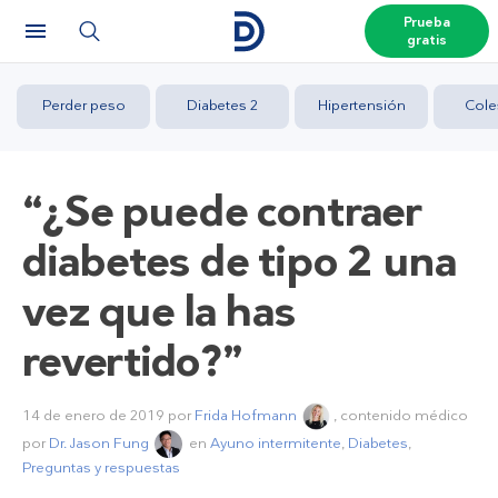
Prueba
gratis
Perder peso
Diabetes 2
Hipertensión
Cole
“¿Se puede contraer
diabetes de tipo 2 una
vez que la has
revertido?”
14 de enero de 2019
por
Frida Hofmann
, contenido médico
por
Dr. Jason Fung
en
Ayuno intermitente
,
Diabetes
,
Preguntas y respuestas