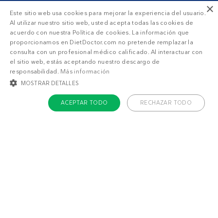
×
Este sitio web usa cookies para mejorar la experiencia del usuario.
Al utilizar nuestro sitio web, usted acepta todas las cookies de
acuerdo con nuestra Política de cookies. La información que
proporcionamos en DietDoctor.com no pretende remplazar la
consulta con un profesional médico calificado. Al interactuar con
el sitio web, estás aceptando nuestro descargo de
responsabilidad.
Más información
MOSTRAR DETALLES
ACEPTAR TODO
RECHAZAR TODO
COOKIES ESTRICTAMENTE NECESARIAS
COOKIES DE PREFERENCIAS
COOKIES DE FUNCIONALIDAD
COOKIES NO CLASIFICADAS
Acerca de Diet Doctor