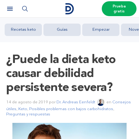
Prueba
gratis
Recetas keto
Guías
Empezar
Nove
¿Puede la dieta keto
causar debilidad
persistente severa?
14 de agosto de 2019
por
Dr. Andreas Eenfeldt
en
Consejos
útiles
,
Keto
,
Posibles problemas con bajos carbohidratos
,
Preguntas y respuestas