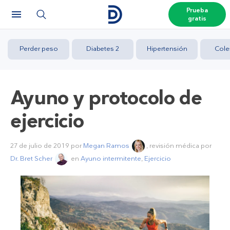
Prueba
gratis
Perder peso
Diabetes 2
Hipertensión
Cole
Ayuno y protocolo de
ejercicio
27 de julio de 2019
por
Megan Ramos
, revisión médica por
Dr. Bret Scher
en
Ayuno intermitente
,
Ejercicio