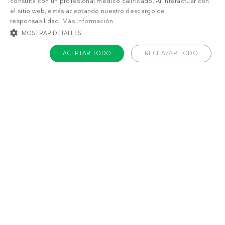
consulta con un profesional médico calificado. Al interactuar con
el sitio web, estás aceptando nuestro descargo de
responsabilidad.
Más información
MOSTRAR DETALLES
ACEPTAR TODO
RECHAZAR TODO
COOKIES ESTRICTAMENTE NECESARIAS
COOKIES DE PREFERENCIAS
COOKIES DE FUNCIONALIDAD
COOKIES NO CLASIFICADAS
Acerca de Diet Doctor
Cookies estrictamente necesarias
Cookies de preferencias
Trabaja con nosotros
Cookies de funcionalidad
Cookies no clasificadas
Contacto
Las cookies estrictamente necesarias permiten la funcionalidad principal del
sitio web, como el inicio de sesión de usuario y la gestión de cuentas. El sitio
web no se puede utilizar correctamente sin las cookies estrictamente