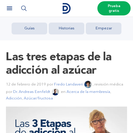
Prueba
gratis
Guías
Historias
Empezar
Las tres etapas de la
adicción al azúcar
12 de febrero de 2019
por
Fredo Landaveri
, revisión médica
por
Dr. Andreas Eenfeldt
en
Acerca de la membresía
,
Adicción
,
Azúcar/fructosa