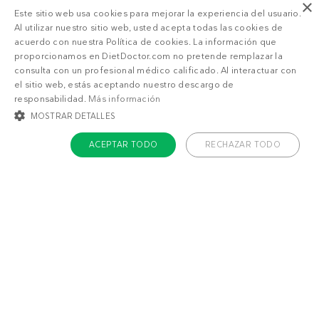
×
Este sitio web usa cookies para mejorar la experiencia del usuario.
Al utilizar nuestro sitio web, usted acepta todas las cookies de
acuerdo con nuestra Política de cookies. La información que
proporcionamos en DietDoctor.com no pretende remplazar la
consulta con un profesional médico calificado. Al interactuar con
el sitio web, estás aceptando nuestro descargo de
responsabilidad.
Más información
MOSTRAR DETALLES
ACEPTAR TODO
RECHAZAR TODO
COOKIES ESTRICTAMENTE NECESARIAS
COOKIES DE PREFERENCIAS
COOKIES DE FUNCIONALIDAD
COOKIES NO CLASIFICADAS
Acerca de Diet Doctor
Cookies estrictamente necesarias
Cookies de preferencias