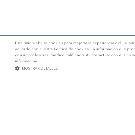
Este sitio web usa cookies para mejorar la experiencia del usuario.
acuerdo con nuestra Política de cookies. La información que pr
con un profesional médico calificado. Al interactuar con el siti
información
MOSTRAR DETALLES
COOKIES ESTRICTAMENTE NECESARIAS
COOKIES DE PRE
Cookies estrictamente neces
Las cookies estrictamente necesarias permiten la funcionalidad principal del s
estrictamente necesarias.
Nombre
/ Dominio
Ven
Acerca de Diet Doct