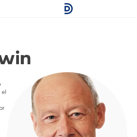
nwin
o
 el
or