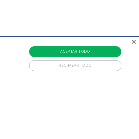
×
ACEPTAR TODO
RECHAZAR TODO
CADAS
lasificadas
puede utilizar correctamente sin las cookies
edades!