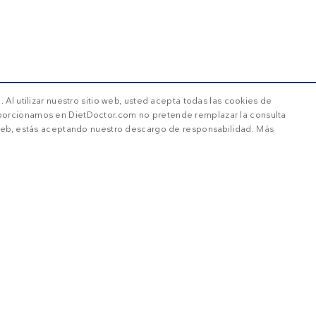
 Al utilizar nuestro sitio web, usted acepta todas las cookies de
oporcionamos en DietDoctor.com no pretende remplazar la consulta
o web, estás aceptando nuestro descargo de responsabilidad.
Más
FERENCIAS
COOKIES DE FUNCIONALIDAD
COOKIES NO CLASIFI
arias
Cookies de preferencias
Cookies de funcionalidad
Cookies no c
itio web, como el inicio de sesión de usuario y la gestión de cuentas. El sitio web no se 
¡No te pierdas las nov
cimiento
Descripción
or