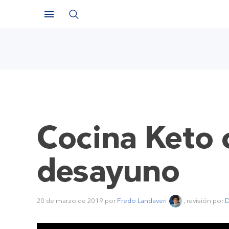
Cocina Keto c
desayuno
20 de marzo de 2019
por
Fredo Landaveri
, revisión por
D