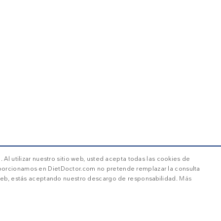
 Al utilizar nuestro sitio web, usted acepta todas las cookies de
oporcionamos en DietDoctor.com no pretende remplazar la consulta
o web, estás aceptando nuestro descargo de responsabilidad.
Más
FERENCIAS
COOKIES DE FUNCIONALIDAD
COOKIES NO CLASIFI