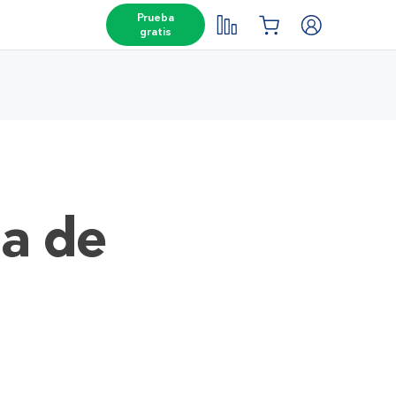
Prueba
gratis
za de