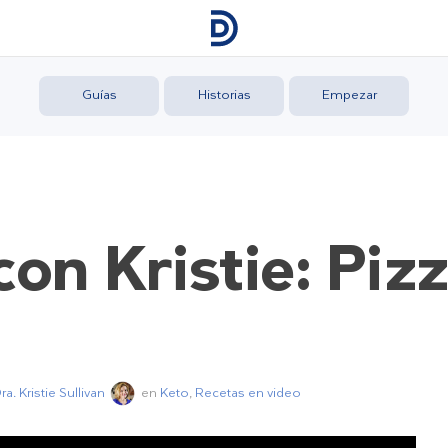
Guías
Historias
Empezar
on Kristie: Piz
ra. Kristie Sullivan
en
Keto
,
Recetas en video