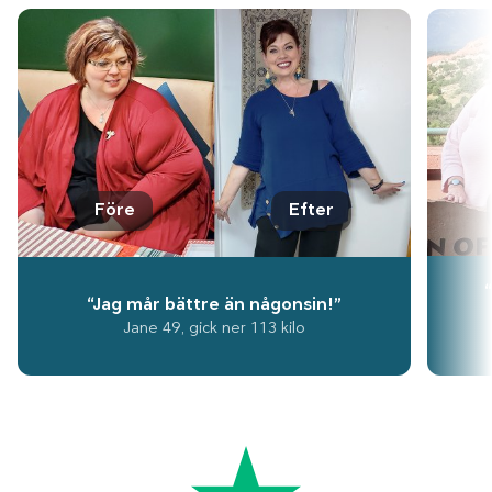
Före
Efter
“Jag mår bättre än någonsin!”
Jane 49, gick ner 113 kilo