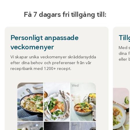
Få 7 dagars fri tillgång till:
Personligt anpassade
Til
veckomenyer
Med s
dina 
Vi skapar unika veckomenyer skräddarsydda
eller 
efter dina behov och preferenser från vår
receptbank med 1200+ recept.